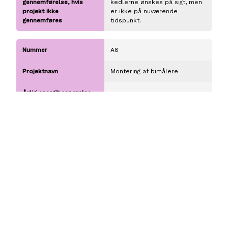
kedlerne ønskes på sigt, men
er ikke på nuværende
tidspunkt.
A8
Montering af bimålere
Ja - 2025
I samarbejde med SSI,
monteres bi-målere for at
opbygge reel baseline.