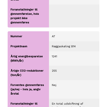
A7
Røggaskøling B14
1241
255
Nej
En total udskiftning af